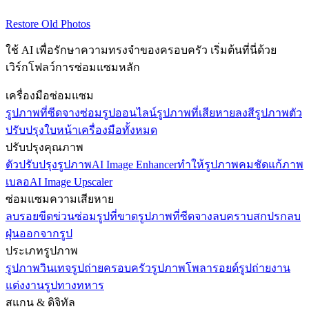
Restore Old Photos
ซ่อมแซมตอนนี้
ซื้อเครดิต
ใช้ AI เพื่อรักษาความทรงจำของครอบครัว เริ่มต้นที่นี่ด้วย
เวิร์กโฟลว์การซ่อมแซมหลัก
เครื่องมือซ่อมแซม
รูปภาพที่ซีดจาง
ซ่อมรูปออนไลน์
รูปภาพที่เสียหาย
ลงสีรูปภาพ
ตัว
ปรับปรุงใบหน้า
เครื่องมือทั้งหมด
ปรับปรุงคุณภาพ
ตัวปรับปรุงรูปภาพ
AI Image Enhancer
ทำให้รูปภาพคมชัด
แก้ภาพ
เบลอ
AI Image Upscaler
ซ่อมแซมความเสียหาย
ลบรอยขีดข่วน
ซ่อมรูปที่ขาด
รูปภาพที่ซีดจาง
ลบคราบสกปรก
ลบ
ฝุ่นออกจากรูป
ประเภทรูปภาพ
รูปภาพวินเทจ
รูปถ่ายครอบครัว
รูปภาพโพลารอยด์
รูปถ่ายงาน
แต่งงาน
รูปทางทหาร
สแกน & ดิจิทัล