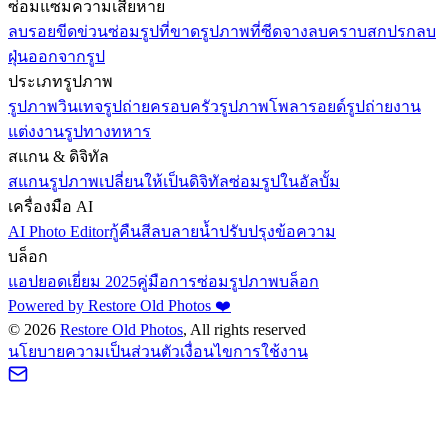
ซ่อมแซมความเสียหาย
ลบรอยขีดข่วน
ซ่อมรูปที่ขาด
รูปภาพที่ซีดจาง
ลบคราบสกปรก
ลบ
ฝุ่นออกจากรูป
ประเภทรูปภาพ
รูปภาพวินเทจ
รูปถ่ายครอบครัว
รูปภาพโพลารอยด์
รูปถ่ายงาน
แต่งงาน
รูปทางทหาร
สแกน & ดิจิทัล
สแกนรูปภาพ
เปลี่ยนให้เป็นดิจิทัล
ซ่อมรูปในอัลบั้ม
เครื่องมือ AI
AI Photo Editor
กู้คืนสี
ลบลายน้ำ
ปรับปรุงข้อความ
บล็อก
แอปยอดเยี่ยม 2025
คู่มือการซ่อมรูปภาพ
บล็อก
Powered by Restore Old Photos ❤️
©
2026
Restore Old Photos
, All rights reserved
นโยบายความเป็นส่วนตัว
เงื่อนไขการใช้งาน