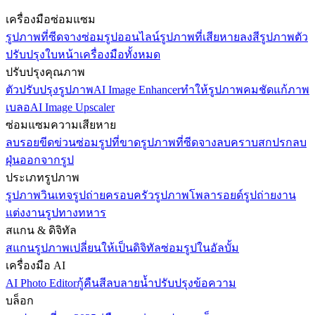
เครื่องมือซ่อมแซม
รูปภาพที่ซีดจาง
ซ่อมรูปออนไลน์
รูปภาพที่เสียหาย
ลงสีรูปภาพ
ตัว
ปรับปรุงใบหน้า
เครื่องมือทั้งหมด
ปรับปรุงคุณภาพ
ตัวปรับปรุงรูปภาพ
AI Image Enhancer
ทำให้รูปภาพคมชัด
แก้ภาพ
เบลอ
AI Image Upscaler
ซ่อมแซมความเสียหาย
ลบรอยขีดข่วน
ซ่อมรูปที่ขาด
รูปภาพที่ซีดจาง
ลบคราบสกปรก
ลบ
ฝุ่นออกจากรูป
ประเภทรูปภาพ
รูปภาพวินเทจ
รูปถ่ายครอบครัว
รูปภาพโพลารอยด์
รูปถ่ายงาน
แต่งงาน
รูปทางทหาร
สแกน & ดิจิทัล
สแกนรูปภาพ
เปลี่ยนให้เป็นดิจิทัล
ซ่อมรูปในอัลบั้ม
เครื่องมือ AI
AI Photo Editor
กู้คืนสี
ลบลายน้ำ
ปรับปรุงข้อความ
บล็อก