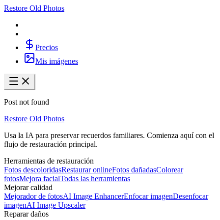
Restore Old Photos
Precios
Mis imágenes
Post not found
Restore Old Photos
Usa la IA para preservar recuerdos familiares. Comienza aquí con el
flujo de restauración principal.
Herramientas de restauración
Fotos descoloridas
Restaurar online
Fotos dañadas
Colorear
fotos
Mejora facial
Todas las herramientas
Mejorar calidad
Mejorador de fotos
AI Image Enhancer
Enfocar imagen
Desenfocar
imagen
AI Image Upscaler
Reparar daños