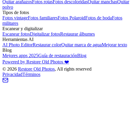
Quitar arañazos
Fotos rotas
Fotos descoloridas
Quitar manchas
Quitar
polvo
Tipos de fotos
Fotos vintage
Fotos familiares
Fotos Polaroid
Fotos de boda
Fotos
militares
Escanear y digitalizar
Escanear fotos
Digitalizar fotos
Restaurar álbumes
Herramientas AI
AI Photo Editor
Restaurar color
Quitar marca de agua
Mejorar texto
Blog
Mejores apps 2025
Guía de restauración
Blog
Powered by Restore Old Photos ❤️
©
2026
Restore Old Photos
, All rights reserved
Privacidad
Términos