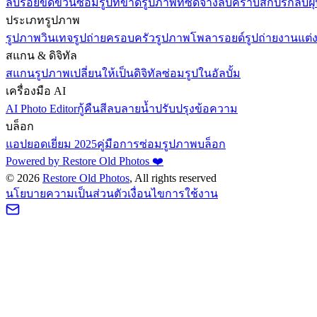
ลบรอยขีดข่วน
ซ่อมรูปที่ขาด
รูปภาพที่ซีดจาง
ลบคราบสกปรก
ลบฝุ
ประเภทรูปภาพ
รูปภาพวินเทจ
รูปถ่ายครอบครัว
รูปภาพโพลารอยด์
รูปถ่ายงานแต่
สแกน & ดิจิทัล
สแกนรูปภาพ
เปลี่ยนให้เป็นดิจิทัล
ซ่อมรูปในอัลบั้ม
เครื่องมือ AI
AI Photo Editor
กู้คืนสี
ลบลายน้ำ
ปรับปรุงข้อความ
บล็อก
แอปยอดเยี่ยม 2025
คู่มือการซ่อมรูปภาพ
บล็อก
Powered by Restore Old Photos ❤️
©
2026
Restore Old Photos
, All rights reserved
นโยบายความเป็นส่วนตัว
เงื่อนไขการใช้งาน