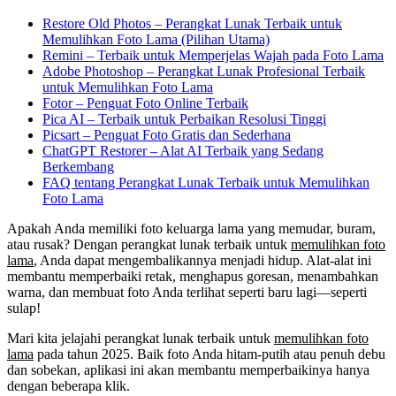
Restore Old Photos – Perangkat Lunak Terbaik untuk
Memulihkan Foto Lama (Pilihan Utama)
Remini – Terbaik untuk Memperjelas Wajah pada Foto Lama
Adobe Photoshop – Perangkat Lunak Profesional Terbaik
untuk Memulihkan Foto Lama
Fotor – Penguat Foto Online Terbaik
Pica AI – Terbaik untuk Perbaikan Resolusi Tinggi
Picsart – Penguat Foto Gratis dan Sederhana
ChatGPT Restorer – Alat AI Terbaik yang Sedang
Berkembang
FAQ tentang Perangkat Lunak Terbaik untuk Memulihkan
Foto Lama
Apakah Anda memiliki foto keluarga lama yang memudar, buram,
atau rusak? Dengan perangkat lunak terbaik untuk
memulihkan foto
lama
, Anda dapat mengembalikannya menjadi hidup. Alat-alat ini
membantu memperbaiki retak, menghapus goresan, menambahkan
warna, dan membuat foto Anda terlihat seperti baru lagi—seperti
sulap!
Mari kita jelajahi perangkat lunak terbaik untuk
memulihkan foto
lama
pada tahun 2025. Baik foto Anda hitam-putih atau penuh debu
dan sobekan, aplikasi ini akan membantu memperbaikinya hanya
dengan beberapa klik.