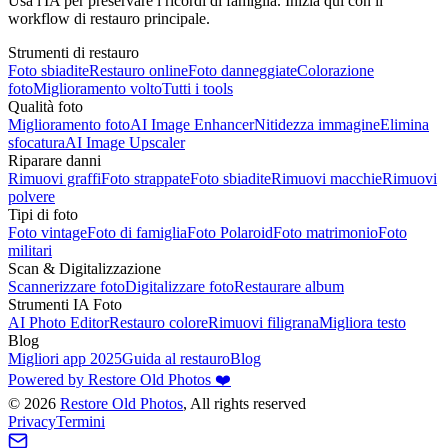
Usa l'IA per preservare i ricordi di famiglia. Inizia qui con il
workflow di restauro principale.
Strumenti di restauro
Foto sbiadite
Restauro online
Foto danneggiate
Colorazione
foto
Miglioramento volto
Tutti i tools
Qualità foto
Miglioramento foto
AI Image Enhancer
Nitidezza immagine
Elimina
sfocatura
AI Image Upscaler
Riparare danni
Rimuovi graffi
Foto strappate
Foto sbiadite
Rimuovi macchie
Rimuovi
polvere
Tipi di foto
Foto vintage
Foto di famiglia
Foto Polaroid
Foto matrimonio
Foto
militari
Scan & Digitalizzazione
Scannerizzare foto
Digitalizzare foto
Restaurare album
Strumenti IA Foto
AI Photo Editor
Restauro colore
Rimuovi filigrana
Migliora testo
Blog
Migliori app 2025
Guida al restauro
Blog
Powered by Restore Old Photos ❤️
©
2026
Restore Old Photos
, All rights reserved
Privacy
Termini