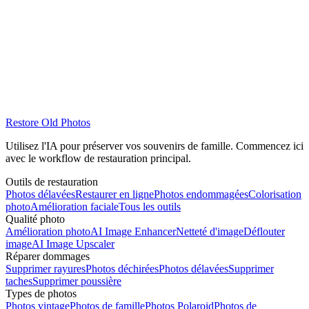
Restore Old Photos
Restaurer maintenant
Acheter des crédits
Utilisez l'IA pour préserver vos souvenirs de famille. Commencez ici
avec le workflow de restauration principal.
Outils de restauration
Photos délavées
Restaurer en ligne
Photos endommagées
Colorisation
photo
Amélioration faciale
Tous les outils
Qualité photo
Amélioration photo
AI Image Enhancer
Netteté d'image
Déflouter
image
AI Image Upscaler
Réparer dommages
Supprimer rayures
Photos déchirées
Photos délavées
Supprimer
taches
Supprimer poussière
Types de photos
Photos vintage
Photos de famille
Photos Polaroid
Photos de