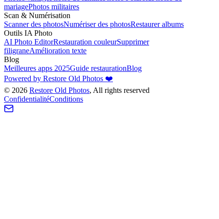
mariage
Photos militaires
Scan & Numérisation
Scanner des photos
Numériser des photos
Restaurer albums
Outils IA Photo
AI Photo Editor
Restauration couleur
Supprimer
filigrane
Amélioration texte
Blog
Meilleures apps 2025
Guide restauration
Blog
Powered by Restore Old Photos ❤️
©
2026
Restore Old Photos
, All rights reserved
Confidentialité
Conditions