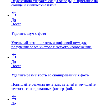
Эффективно стирайте следы от воды, выцветание на
солнце и химические пятна.
До
После
Удалить шум с фото
Уменьшайте зернистость и цифровой шум для
получения более чистого и четкого изображения.
До
После
Удалить размытость со сканированных фото
Повышайте резкость нечетких деталей и улучшайте
четкость сканированных фотографий.
До