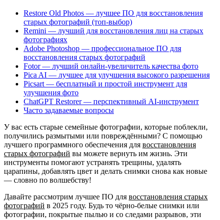
Restore Old Photos — лучшее ПО для восстановления
старых фотографий (топ‑выбор)
Remini — лучший для восстановления лиц на старых
фотографиях
Adobe Photoshop — профессиональное ПО для
восстановления старых фотографий
Fotor — лучший онлайн‑увеличитель качества фото
Pica AI — лучшее для улучшения высокого разрешения
Picsart — бесплатный и простой инструмент для
улучшения фото
ChatGPT Restorer — перспективный AI‑инструмент
Часто задаваемые вопросы
У вас есть старые семейные фотографии, которые поблекли,
получились размытыми или повреждёнными? С помощью
лучшего программного обеспечения для
восстановления
старых фотографий
вы можете вернуть им жизнь. Эти
инструменты помогают устранять трещины, удалять
царапины, добавлять цвет и делать снимки снова как новые
— словно по волшебству!
Давайте рассмотрим лучшее ПО для
восстановления старых
фотографий
в 2025 году. Будь то чёрно‑белые снимки или
фотографии, покрытые пылью и со следами разрывов, эти