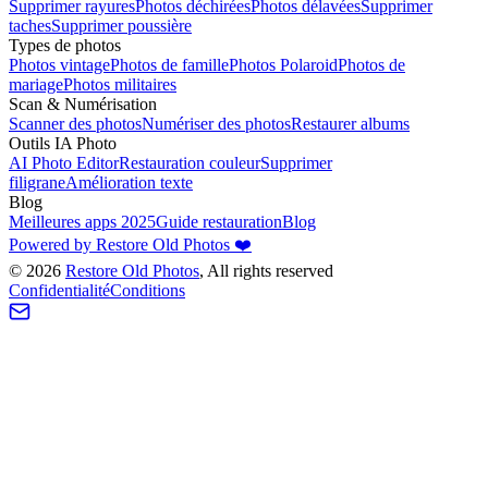
Supprimer rayures
Photos déchirées
Photos délavées
Supprimer
taches
Supprimer poussière
Types de photos
Photos vintage
Photos de famille
Photos Polaroid
Photos de
mariage
Photos militaires
Scan & Numérisation
Scanner des photos
Numériser des photos
Restaurer albums
Outils IA Photo
AI Photo Editor
Restauration couleur
Supprimer
filigrane
Amélioration texte
Blog
Meilleures apps 2025
Guide restauration
Blog
Powered by Restore Old Photos ❤️
©
2026
Restore Old Photos
, All rights reserved
Confidentialité
Conditions