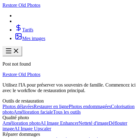
Restore Old Photos
Tarifs
Mes images
Post not found
Restore Old Photos
Utilisez l'IA pour préserver vos souvenirs de famille. Commencez ici
avec le workflow de restauration principal.
Outils de restauration
Photos délavées
Restaurer en ligne
Photos endommagées
Colorisation
photo
Amélioration faciale
Tous les outils
Qualité photo
Amélioration photo
AI Image Enhancer
Netteté d'image
Déflouter
image
AI Image Upscaler
Réparer dommages