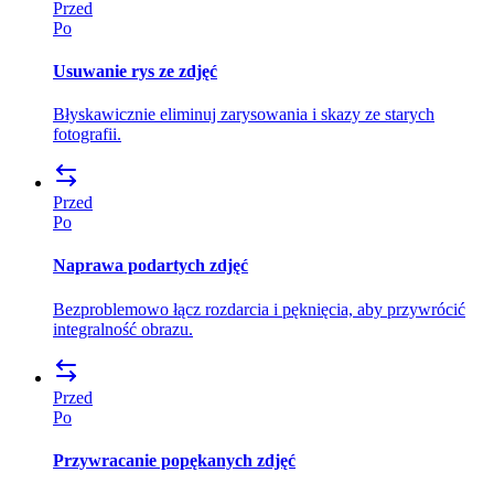
Przed
Po
Usuwanie rys ze zdjęć
Błyskawicznie eliminuj zarysowania i skazy ze starych
fotografii.
Przed
Po
Naprawa podartych zdjęć
Bezproblemowo łącz rozdarcia i pęknięcia, aby przywrócić
integralność obrazu.
Przed
Po
Przywracanie popękanych zdjęć