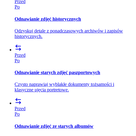
Przed
Po
Odnawianie zdjęć historycznych
Odzyskuj detale z ponadczasowych archiwów i zapisów
historycznych.
Przed
Po
Odnawianie starych zdjęć paszportowych
Czysto naprawiaj wyblakłe dokumenty tożsamości i
klasyczne ujęcia portretowe.
Przed
Po
Odnawianie zdjęć ze starych albumów