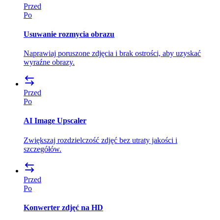
Przed
Po
Usuwanie rozmycia obrazu
Naprawiaj poruszone zdjęcia i brak ostrości, aby uzyskać
wyraźne obrazy.
Przed
Po
AI Image Upscaler
Zwiększaj rozdzielczość zdjęć bez utraty jakości i
szczegółów.
Przed
Po
Konwerter zdjęć na HD