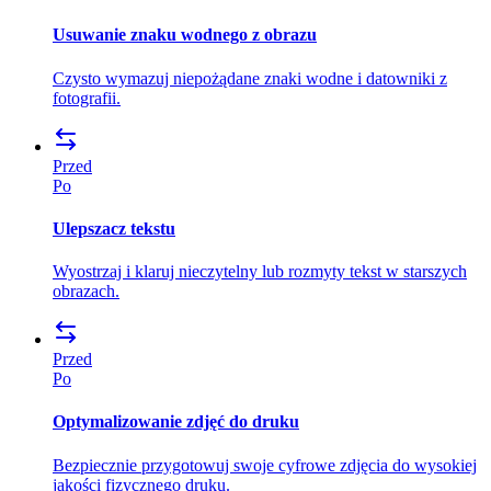
Usuwanie znaku wodnego z obrazu
Czysto wymazuj niepożądane znaki wodne i datowniki z
fotografii.
Przed
Po
Ulepszacz tekstu
Wyostrzaj i klaruj nieczytelny lub rozmyty tekst w starszych
obrazach.
Przed
Po
Optymalizowanie zdjęć do druku
Bezpiecznie przygotowuj swoje cyfrowe zdjęcia do wysokiej
jakości fizycznego druku.