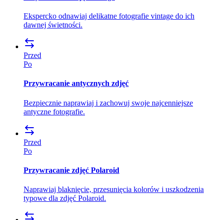
Ekspercko odnawiaj delikatne fotografie vintage do ich
dawnej świetności.
Przed
Po
Przywracanie antycznych zdjęć
Bezpiecznie naprawiaj i zachowuj swoje najcenniejsze
antyczne fotografie.
Przed
Po
Przywracanie zdjęć Polaroid
Naprawiaj blaknięcie, przesunięcia kolorów i uszkodzenia
typowe dla zdjęć Polaroid.