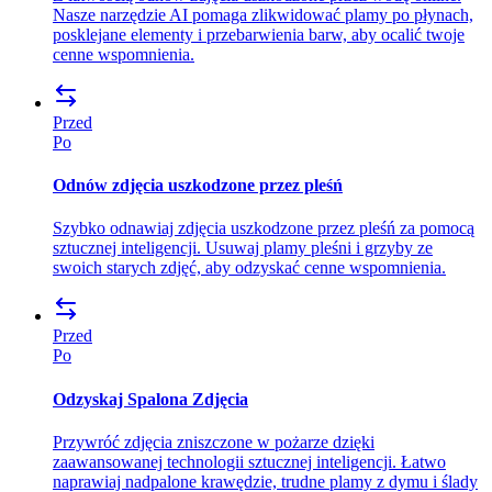
Nasze narzędzie AI pomaga zlikwidować plamy po płynach,
posklejane elementy i przebarwienia barw, aby ocalić twoje
cenne wspomnienia.
Przed
Po
Odnów zdjęcia uszkodzone przez pleśń
Szybko odnawiaj zdjęcia uszkodzone przez pleśń za pomocą
sztucznej inteligencji. Usuwaj plamy pleśni i grzyby ze
swoich starych zdjęć, aby odzyskać cenne wspomnienia.
Przed
Po
Odzyskaj Spalona Zdjęcia
Przywróć zdjęcia zniszczone w pożarze dzięki
zaawansowanej technologii sztucznej inteligencji. Łatwo
naprawiaj nadpalone krawędzie, trudne plamy z dymu i ślady