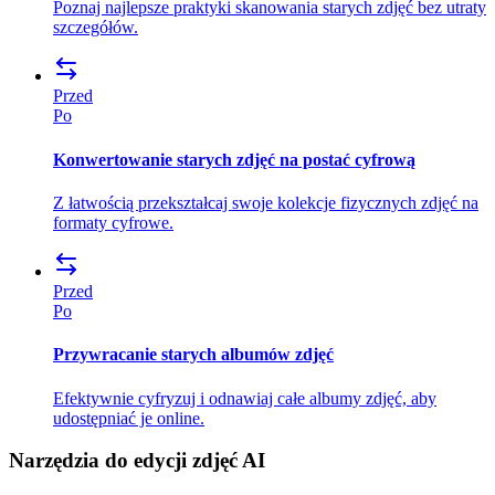
Poznaj najlepsze praktyki skanowania starych zdjęć bez utraty
szczegółów.
Przed
Po
Konwertowanie starych zdjęć na postać cyfrową
Z łatwością przekształcaj swoje kolekcje fizycznych zdjęć na
formaty cyfrowe.
Przed
Po
Przywracanie starych albumów zdjęć
Efektywnie cyfryzuj i odnawiaj całe albumy zdjęć, aby
udostępniać je online.
Narzędzia do edycji zdjęć AI