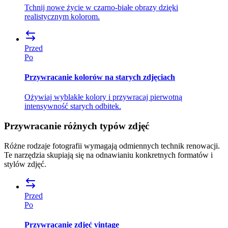
Tchnij nowe życie w czarno-białe obrazy dzięki
realistycznym kolorom.
Przed
Po
Przywracanie kolorów na starych zdjęciach
Ożywiaj wyblakłe kolory i przywracaj pierwotną
intensywność starych odbitek.
Przywracanie różnych typów zdjęć
Różne rodzaje fotografii wymagają odmiennych technik renowacji.
Te narzędzia skupiają się na odnawianiu konkretnych formatów i
stylów zdjęć.
Przed
Po
Przywracanie zdjęć vintage