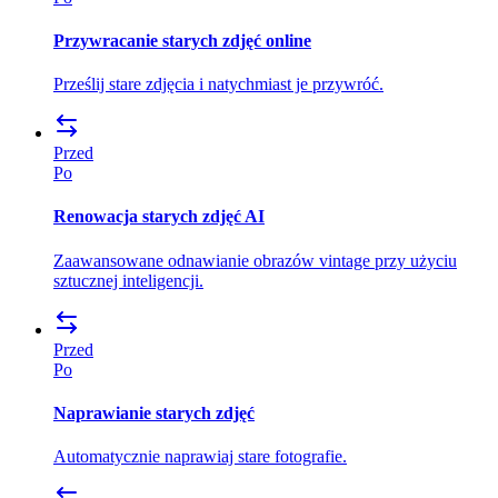
Przywracanie starych zdjęć online
Prześlij stare zdjęcia i natychmiast je przywróć.
Przed
Po
Renowacja starych zdjęć AI
Zaawansowane odnawianie obrazów vintage przy użyciu
sztucznej inteligencji.
Przed
Po
Naprawianie starych zdjęć
Automatycznie naprawiaj stare fotografie.