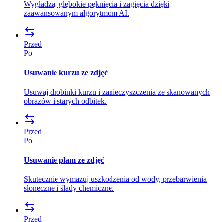
Wygładzaj głębokie pęknięcia i zagięcia dzięki
zaawansowanym algorytmom AI.
Przed
Po
Usuwanie kurzu ze zdjęć
Usuwaj drobinki kurzu i zanieczyszczenia ze skanowanych
obrazów i starych odbitek.
Przed
Po
Usuwanie plam ze zdjęć
Skutecznie wymazuj uszkodzenia od wody, przebarwienia
słoneczne i ślady chemiczne.
Przed