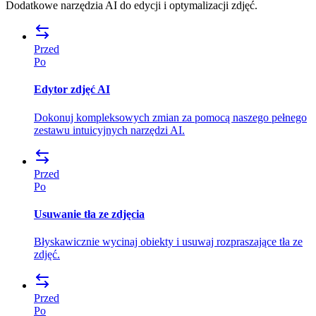
Dodatkowe narzędzia AI do edycji i optymalizacji zdjęć.
Przed
Po
Edytor zdjęć AI
Dokonuj kompleksowych zmian za pomocą naszego pełnego
zestawu intuicyjnych narzędzi AI.
Przed
Po
Usuwanie tła ze zdjęcia
Błyskawicznie wycinaj obiekty i usuwaj rozpraszające tła ze
zdjęć.
Przed
Po