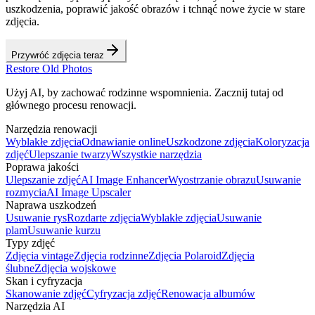
uszkodzenia, poprawić jakość obrazów i tchnąć nowe życie w stare
zdjęcia.
Przywróć zdjęcia teraz
Restore Old Photos
Użyj AI, by zachować rodzinne wspomnienia. Zacznij tutaj od
głównego procesu renowacji.
Narzędzia renowacji
Wyblakłe zdjęcia
Odnawianie online
Uszkodzone zdjęcia
Koloryzacja
zdjęć
Ulepszanie twarzy
Wszystkie narzędzia
Poprawa jakości
Ulepszanie zdjęć
AI Image Enhancer
Wyostrzanie obrazu
Usuwanie
rozmycia
AI Image Upscaler
Naprawa uszkodzeń
Usuwanie rys
Rozdarte zdjęcia
Wyblakłe zdjęcia
Usuwanie
plam
Usuwanie kurzu
Typy zdjęć
Zdjęcia vintage
Zdjęcia rodzinne
Zdjęcia Polaroid
Zdjęcia
ślubne
Zdjęcia wojskowe
Skan i cyfryzacja
Skanowanie zdjęć
Cyfryzacja zdjęć
Renowacja albumów
Narzędzia AI