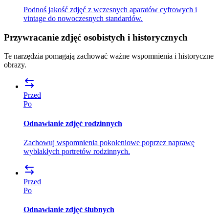
Podnoś jakość zdjęć z wczesnych aparatów cyfrowych i
vintage do nowoczesnych standardów.
Przywracanie zdjęć osobistych i historycznych
Te narzędzia pomagają zachować ważne wspomnienia i historyczne
obrazy.
Przed
Po
Odnawianie zdjęć rodzinnych
Zachowuj wspomnienia pokoleniowe poprzez naprawę
wyblakłych portretów rodzinnych.
Przed
Po
Odnawianie zdjęć ślubnych