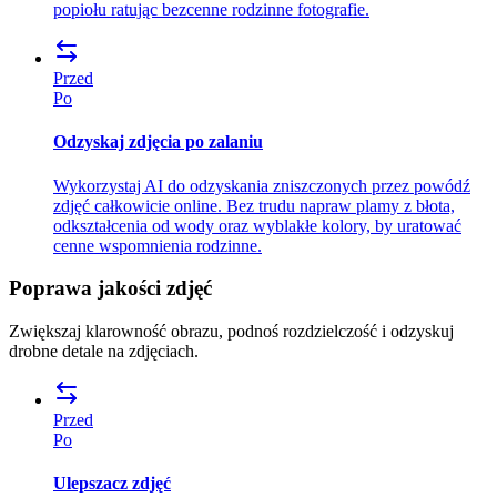
popiołu ratując bezcenne rodzinne fotografie.
Przed
Po
Odzyskaj zdjęcia po zalaniu
Wykorzystaj AI do odzyskania zniszczonych przez powódź
zdjęć całkowicie online. Bez trudu napraw plamy z błota,
odkształcenia od wody oraz wyblakłe kolory, by uratować
cenne wspomnienia rodzinne.
Poprawa jakości zdjęć
Zwiększaj klarowność obrazu, podnoś rozdzielczość i odzyskuj
drobne detale na zdjęciach.
Przed
Po
Ulepszacz zdjęć