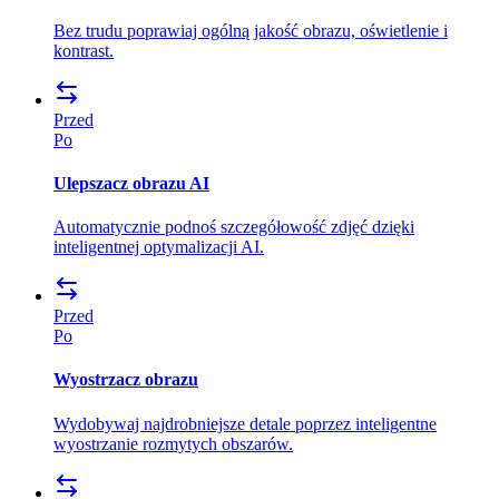
Bez trudu poprawiaj ogólną jakość obrazu, oświetlenie i
kontrast.
Przed
Po
Ulepszacz obrazu AI
Automatycznie podnoś szczegółowość zdjęć dzięki
inteligentnej optymalizacji AI.
Przed
Po
Wyostrzacz obrazu
Wydobywaj najdrobniejsze detale poprzez inteligentne
wyostrzanie rozmytych obszarów.