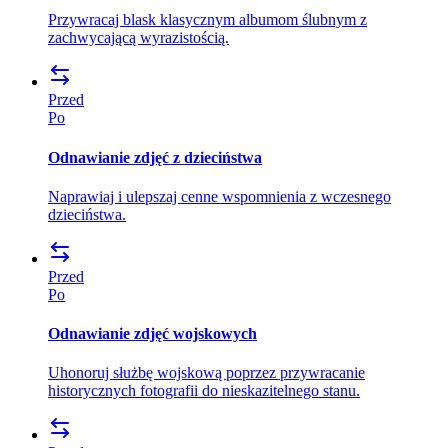
Przywracaj blask klasycznym albumom ślubnym z
zachwycającą wyrazistością.
Przed
Po
Odnawianie zdjęć z dzieciństwa
Naprawiaj i ulepszaj cenne wspomnienia z wczesnego
dzieciństwa.
Przed
Po
Odnawianie zdjęć wojskowych
Uhonoruj służbę wojskową poprzez przywracanie
historycznych fotografii do nieskazitelnego stanu.