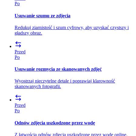
Po
Usuwanie szumu ze zdjęcia
Redukuj ziarnistość i szum cyfrowy, aby uzyskać czystszy i
gładszy obraz.
Przed
Po
Usuwanie rozmycia ze skanowanych zdjęć
Wyostrzaj nieczytelne detale i poprawiaj klarowność
skanowanych fotografii.
Przed
Po
Odnów zdjęcia uszkodzone przez wodę
Z łatwością odnów zdjęcia uszkodzone przez wodę online.