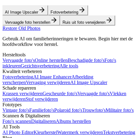
AI Image Upscaler
Fotoverbetering
Vervaagde foto herstellen
Ruis uit foto verwijderen
Restore Old Photos
Gebruik AI om familieherinneringen te bewaren. Begin hier met de
hoofdworkflow voor herstel.
Hersteltools
Vervaagde foto's
Online herstellen
Beschadigde foto's
Foto's
inkleuren
Gezichtsverbetering
Alle tools
Kwaliteit verbeteren
Fotoverbetering
AI Image Enhancer
Afbeelding
verscherpen
Vervaging verwijderen
AI Image Upscaler
Schade repareren
Krassen verwijderen
Gescheurde foto's
Vervaagde foto's
Vlekken
verwijderen
Stof verwijderen
Fototypes
Vintage foto's
Familiefoto's
Polaroid foto's
Trouwfoto's
Militaire foto's
Scannen & Digitaliseren
Foto's scannen
Digitaliseren
Albums herstellen
AI Tools
AI Photo Editor
Kleurherstel
Watermerk verwijderen
Tekstverbetering
Blog